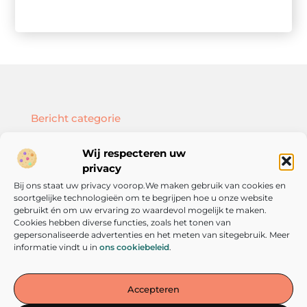
Bericht categorie
Wij respecteren uw
privacy
Bij ons staat uw privacy voorop.We maken gebruik van cookies en
Onze informatie
soortgelijke technologieën om te begrijpen hoe u onze website
SEO backlinks kopen: hoe doe je dat slim en effectief?
Geld verdienen met je website: zo bouw je een online inkomstenbron op
gebruikt én om uw ervaring zo waardevol mogelijk te maken.
Cookies hebben diverse functies, zoals het tonen van
gepersonaliseerde advertenties en het meten van sitegebruik. Meer
informatie vindt u in
ons cookiebeleid
.
De plek voor inspiratie en persoonlijke groei
Accepteren
— Laat je meenemen door verhalen, inzichten en tips die