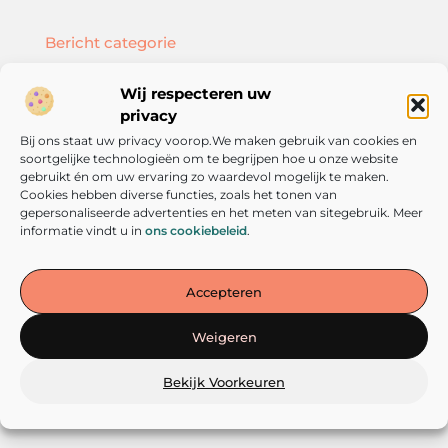
Bericht categorie
Wij respecteren uw
privacy
Bij ons staat uw privacy voorop.We maken gebruik van cookies en
Onze informatie
soortgelijke technologieën om te begrijpen hoe u onze website
SEO backlinks kopen: hoe doe je dat slim en effectief?
Geld verdienen met je website: zo bouw je een online inkomstenbron op
gebruikt én om uw ervaring zo waardevol mogelijk te maken.
Cookies hebben diverse functies, zoals het tonen van
gepersonaliseerde advertenties en het meten van sitegebruik. Meer
informatie vindt u in
ons cookiebeleid
.
De plek voor inspiratie en persoonlijke groei
Accepteren
— Laat je meenemen door verhalen, inzichten en tips die
aanzetten tot denken én doen. Verken vandaag nog de wereld van
Weigeren
verandering op verandereniseenkeuze.nl!
Bekijk Voorkeuren
@2025
www.verandereniseenkeuze.nl
.All Right Reserved.