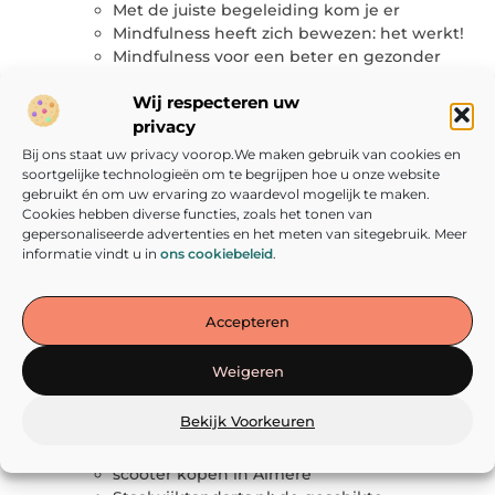
Met de juiste begeleiding kom je er
Mindfulness heeft zich bewezen: het werkt!
Mindfulness voor een beter en gezonder
leven
Wij respecteren uw
Natuurlijke FUE haartransplantatie
privacy
Natuurlijke tandpasta zonder fluoride met
kokosolie
Bij ons staat uw privacy voorop.We maken gebruik van cookies en
Online een enkelbrace bestellen
soortgelijke technologieën om te begrijpen hoe u onze website
gebruikt én om uw ervaring zo waardevol mogelijk te maken.
Ontdek het dansen bij DD Dance Studio
Cookies hebben diverse functies, zoals het tonen van
Ooglift: Al jarenlange ervaring met
gepersonaliseerde advertenties en het meten van sitegebruik. Meer
oogchirurgie
informatie vindt u in
ons cookiebeleid
.
Op een veilige manier voertuigen besturen
Op zoek naar een opslagruimte in Utrecht?
Pigmentvlekken gezicht verhelpen met
Accepteren
pigmentcreme
qr codes en biermerken
Weigeren
Regel je zorg online met mijn
zorgverzekering
Bekijk Voorkeuren
Schilderen met plezier
Schoon en gezond voor iedereen
scooter kopen in Almere