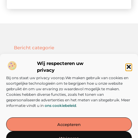
Bericht categorie
Wij respecteren uw
privacy
Bij ons staat uw privacy voorop.We maken gebruik van cookies en
Onze informatie
soortgelijke technologieën om te begrijpen hoe u onze website
SEO backlinks kopen: hoe doe je dat slim en effectief?
Geld verdienen met je website: zo bouw je een online inkomstenbron op
gebruikt én om uw ervaring zo waardevol mogelijk te maken.
Cookies hebben diverse functies, zoals het tonen van
gepersonaliseerde advertenties en het meten van sitegebruik. Meer
informatie vindt u in
ons cookiebeleid
.
De plek voor inspiratie en persoonlijke groei
Accepteren
— Laat je meenemen door verhalen, inzichten en tips die
aanzetten tot denken én doen. Verken vandaag nog de wereld van