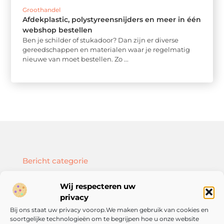
Groothandel
Afdekplastic, polystyreensnijders en meer in één
webshop bestellen
Ben je schilder of stukadoor? Dan zijn er diverse
gereedschappen en materialen waar je regelmatig
nieuwe van moet bestellen. Zo ...
Bericht categorie
Wij respecteren uw
privacy
Bij ons staat uw privacy voorop.We maken gebruik van cookies en
Onze informatie
soortgelijke technologieën om te begrijpen hoe u onze website
SEO backlinks kopen: hoe doe je dat slim en effectief?
Geld verdienen met je website: zo bouw je een online inkomstenbron op