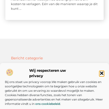
kosten te verlagen. Eén van de manieren waarop je dit
kunt ...
Bericht categorie
Wij respecteren uw
privacy
Bij ons staat uw privacy voorop.We maken gebruik van cookies en
Onze informatie
soortgelijke technologieën om te begrijpen hoe u onze website
SEO backlinks kopen: hoe doe je dat slim en effectief?
Geld verdienen met je website: zo bouw je een online inkomstenbron op
gebruikt én om uw ervaring zo waardevol mogelijk te maken.
Cookies hebben diverse functies, zoals het tonen van
gepersonaliseerde advertenties en het meten van sitegebruik. Meer
informatie vindt u in
ons cookiebeleid
.