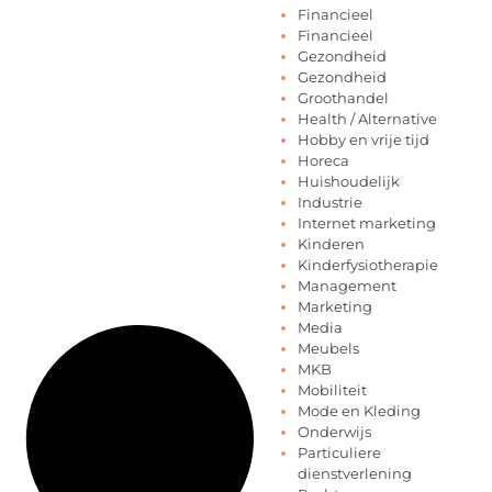
Financieel
Financieel
Gezondheid
Gezondheid
Groothandel
Health / Alternative
Hobby en vrije tijd
Horeca
Huishoudelijk
Industrie
Internet marketing
Kinderen
Kinderfysiotherapie
Management
Marketing
Media
Meubels
MKB
Mobiliteit
Mode en Kleding
Onderwijs
Particuliere
dienstverlening