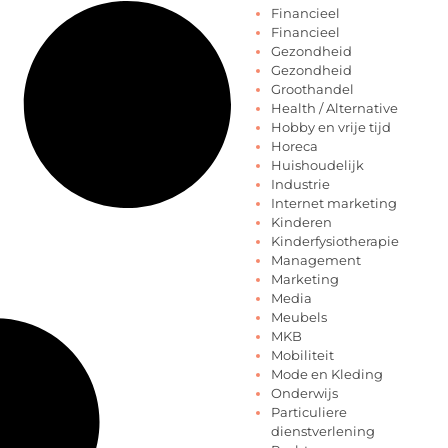
Financieel
Financieel
Gezondheid
Gezondheid
Groothandel
Health / Alternative
Hobby en vrije tijd
Horeca
Huishoudelijk
Industrie
Internet marketing
Kinderen
Kinderfysiotherapie
Management
Marketing
Media
Meubels
MKB
Mobiliteit
Mode en Kleding
Onderwijs
Particuliere
dienstverlening