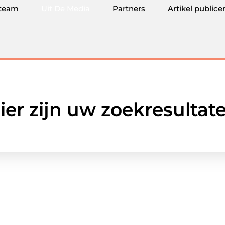
team
Uit De Media
Partners
Artikel publice
ier zijn uw zoekresultat