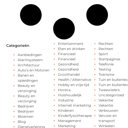
Entertainment
Rechten
Categorieën
Eten en drinken
Rechten
Financieel
Sport
Aanbiedingen
Financieel
Startpaginas
Alarmsysteem
Gezondheid
Telefonie
Architectuur
Gezondheid
Testing
Auto's en Motoren
Groothandel
Toerisme
Banen en
Health / Alternative
Tuin en buitenle
opleidingen
Hobby en vrije tijd
Tuin en buitenle
Beauty en
Horeca
Tweewielers
verzorging
Huishoudelijk
Uncategorized
Beauty en
Industrie
Vakantie
verzorging
Internet marketing
Vakantie
Bedrijven
Kinderen
Verbouwen
Bedrijven
Kinderfysiotherapie
Vervoer en
Bloemen
Management
transport
Blog
Marketing
Winkelen
Dienstverlening