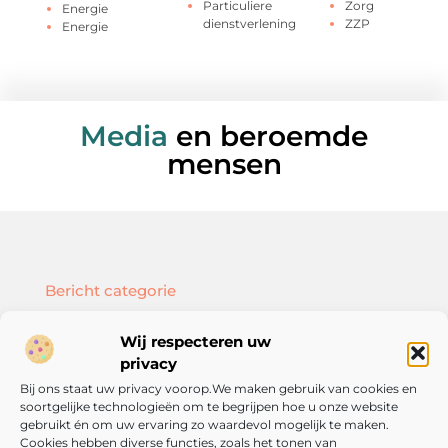
Particuliere
Zorg
Energie
dienstverlening
ZZP
Energie
Media
en beroemde
mensen
Bericht categorie
Wij respecteren uw
privacy
Bij ons staat uw privacy voorop.We maken gebruik van cookies en
Onze informatie
soortgelijke technologieën om te begrijpen hoe u onze website
SEO backlinks kopen: hoe doe je dat slim en effectief?
Geld verdienen met je website: zo bouw je een online inkomstenbron op
gebruikt én om uw ervaring zo waardevol mogelijk te maken.
Cookies hebben diverse functies, zoals het tonen van