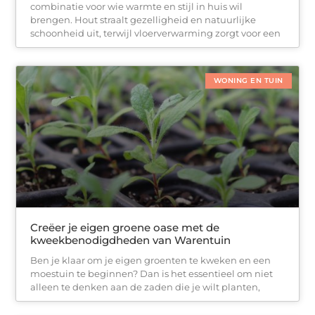
combinatie voor wie warmte en stijl in huis wil
brengen. Hout straalt gezelligheid en natuurlijke
schoonheid uit, terwijl vloerverwarming zorgt voor een
WONING EN TUIN
Creëer je eigen groene oase met de
kweekbenodigdheden van Warentuin
Ben je klaar om je eigen groenten te kweken en een
moestuin te beginnen? Dan is het essentieel om niet
alleen te denken aan de zaden die je wilt planten,