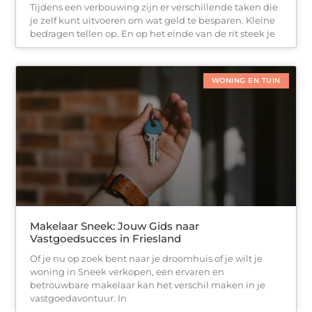
Tijdens een verbouwing zijn er verschillende taken die
je zelf kunt uitvoeren om wat geld te besparen. Kleine
bedragen tellen op. En op het einde van de rit steek je
WONING EN TUIN
Makelaar Sneek: Jouw Gids naar
Vastgoedsucces in Friesland
Of je nu op zoek bent naar je droomhuis of je wilt je
woning in Sneek verkopen, een ervaren en
betrouwbare makelaar kan het verschil maken in je
vastgoedavontuur. In