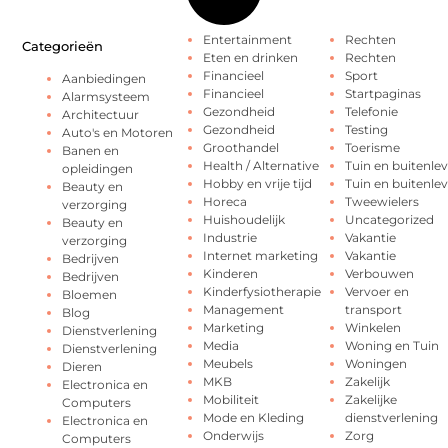
Entertainment
Rechten
Categorieën
Eten en drinken
Rechten
Financieel
Sport
Aanbiedingen
Financieel
Startpaginas
Alarmsysteem
Gezondheid
Telefonie
Architectuur
Gezondheid
Testing
Auto's en Motoren
Groothandel
Toerisme
Banen en
Health / Alternative
Tuin en buitenle
opleidingen
Hobby en vrije tijd
Tuin en buitenle
Beauty en
Horeca
Tweewielers
verzorging
Huishoudelijk
Uncategorized
Beauty en
Industrie
Vakantie
verzorging
Internet marketing
Vakantie
Bedrijven
Kinderen
Verbouwen
Bedrijven
Kinderfysiotherapie
Vervoer en
Bloemen
Management
transport
Blog
Marketing
Winkelen
Dienstverlening
Media
Woning en Tuin
Dienstverlening
Meubels
Woningen
Dieren
MKB
Zakelijk
Electronica en
Mobiliteit
Zakelijke
Computers
Mode en Kleding
dienstverlening
Electronica en
Onderwijs
Zorg
Computers