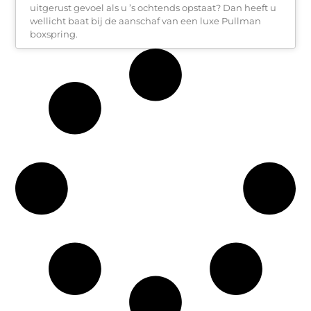
uitgerust gevoel als u ’s ochtends opstaat? Dan heeft u
wellicht baat bij de aanschaf van een luxe Pullman
boxspring.