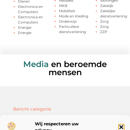
Meubels
Woningen
Dieren
MKB
Zakelijk
Electronica en
Mobiliteit
Zakelijke
Computers
Mode en Kleding
dienstverlening
Electronica en
Onderwijs
Zorg
Computers
Particuliere
Zorg
Energie
dienstverlening
ZZP
Energie
Media
en beroemde
mensen
Bericht categorie
Wij respecteren uw