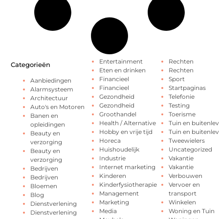
Entertainment
Rechten
Categorieën
Eten en drinken
Rechten
Financieel
Sport
Aanbiedingen
Financieel
Startpaginas
Alarmsysteem
Gezondheid
Telefonie
Architectuur
Gezondheid
Testing
Auto's en Motoren
Groothandel
Toerisme
Banen en
Health / Alternative
Tuin en buitenle
opleidingen
Hobby en vrije tijd
Tuin en buitenle
Beauty en
Horeca
Tweewielers
verzorging
Huishoudelijk
Uncategorized
Beauty en
Industrie
Vakantie
verzorging
Internet marketing
Vakantie
Bedrijven
Kinderen
Verbouwen
Bedrijven
Kinderfysiotherapie
Vervoer en
Bloemen
Management
transport
Blog
Marketing
Winkelen
Dienstverlening
Media
Woning en Tuin
Dienstverlening