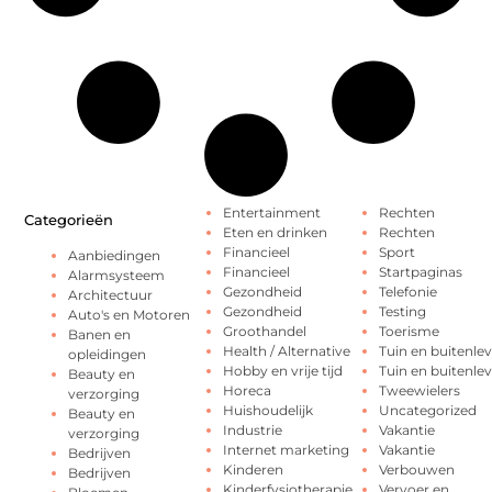
Entertainment
Rechten
Categorieën
Eten en drinken
Rechten
Financieel
Sport
Aanbiedingen
Financieel
Startpaginas
Alarmsysteem
Gezondheid
Telefonie
Architectuur
Gezondheid
Testing
Auto's en Motoren
Groothandel
Toerisme
Banen en
Health / Alternative
Tuin en buitenle
opleidingen
Hobby en vrije tijd
Tuin en buitenle
Beauty en
Horeca
Tweewielers
verzorging
Huishoudelijk
Uncategorized
Beauty en
Industrie
Vakantie
verzorging
Internet marketing
Vakantie
Bedrijven
Kinderen
Verbouwen
Bedrijven
Kinderfysiotherapie
Vervoer en