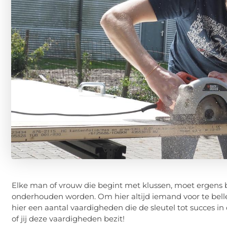
Elke man of vrouw die begint met klussen, moet ergens 
onderhouden worden. Om hier altijd iemand voor te bell
hier een aantal vaardigheden die de sleutel tot succes in
of jij deze vaardigheden bezit!