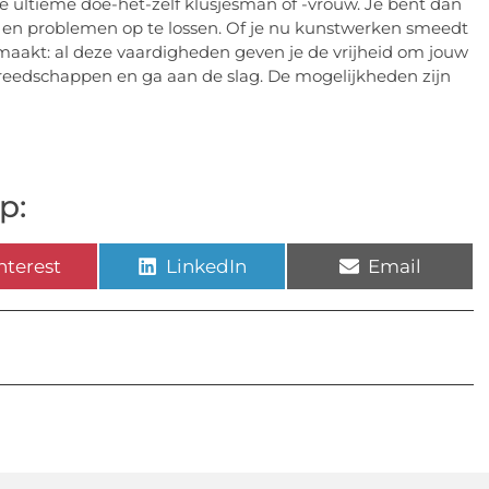
 ultieme doe-het-zelf klusjesman of -vrouw. Je bent dan
n en problemen op te lossen. Of je nu kunstwerken smeedt
 maakt: al deze vaardigheden geven je de vrijheid om jouw
reedschappen en ga aan de slag. De mogelijkheden zijn
p:
nterest
LinkedIn
Email