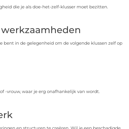
gheid die je als doe-het-zelf-klusser moet bezitten.
ire werkzaamheden
je bent in de gelegenheid om de volgende klussen zelf op
of -vrouw, waar je erg onafhankelijk van wordt.
erk
deringen en structuren te creëren. Wil je een beschadigde