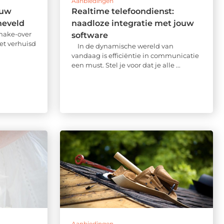
Aanbiedingen
ouw
Realtime telefoondienst:
neveld
naadloze integratie met jouw
 make-over
software
et verhuisd
In de dynamische wereld van
vandaag is efficiëntie in communicatie
een must. Stel je voor dat je alle ...
Aanbiedingen