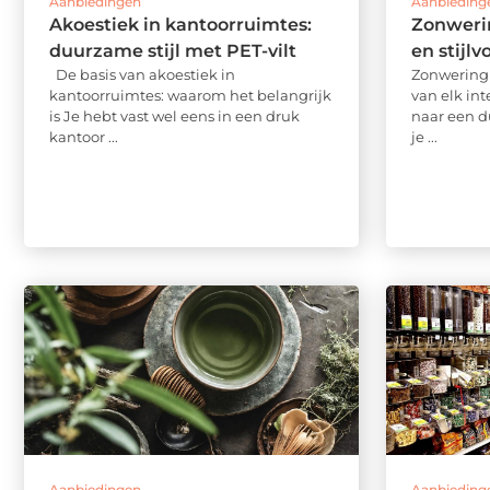
Aanbiedingen
Aanbieding
Akoestiek in kantoorruimtes:
Zonweri
duurzame stijl met PET-vilt
en stijlv
De basis van akoestiek in
Zonwering 
kantoorruimtes: waarom het belangrijk
van elk inte
is Je hebt vast wel eens in een druk
naar een du
kantoor ...
je ...
Aanbiedingen
Aanbieding