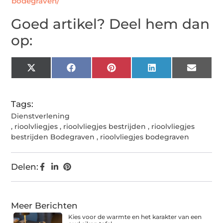
bodegraven/
Goed artikel? Deel hem dan
op:
X
Facebook
Pinterest
LinkedIn
Email
(Twitter)
Tags:
Dienstverlening
,
rioolvliegjes
,
rioolvliegjes bestrijden
,
rioolvliegjes
bestrijden Bodegraven
,
rioolvliegjes bodegraven
Delen:
Meer Berichten
Kies voor de warmte en het karakter van een