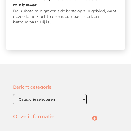
minigraver
De Kubota minigraver is de beste op zijn gebied, want
deze kleine krachtpatser is compact, sterk en
betrouwbaar. Hij is ...
Bericht categorie
Onze informatie
SEO backlinks kopen: hoe doe je dat slim en effectief?
Geld verdienen met je website: zo bouw je een online inkomstenbron op