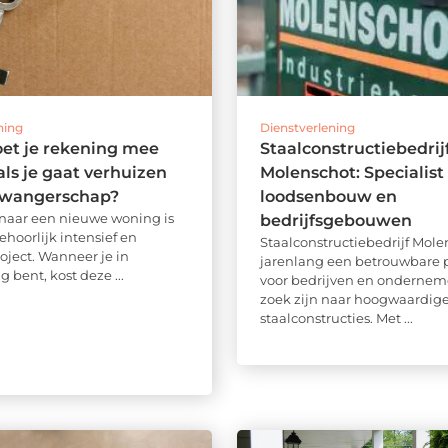
ning
Dienstverlening
et je rekening mee
Staalconstructiebedrij
ls je gaat verhuizen
Molenschot: Specialist 
 zwangerschap?
loodsenbouw en
naar een nieuwe woning is
bedrijfsgebouwen
ehoorlijk intensief en
Staalconstructiebedrijf Molen
oject. Wanneer je in
jarenlang een betrouwbare 
 bent, kost deze ...
voor bedrijven en onderneme
zoek zijn naar hoogwaardig
staalconstructies. Met ...