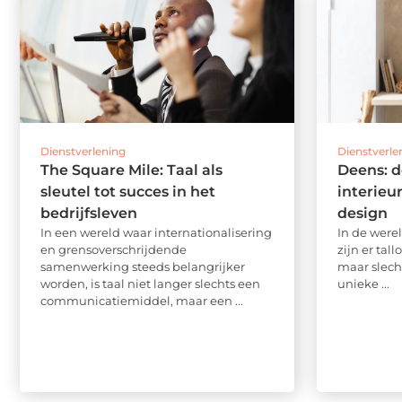
Dienstverlening
Dienstverle
The Square Mile: Taal als
Deens: d
sleutel tot succes in het
interieu
bedrijfsleven
design
In een wereld waar internationalisering
In de were
en grensoverschrijdende
zijn er tal
samenwerking steeds belangrijker
maar slech
worden, is taal niet langer slechts een
unieke ...
communicatiemiddel, maar een ...