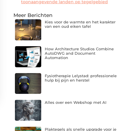
toonaangevende landen op tegelgebied
Meer Berichten
Kies voor de warmte en het karakter
van een oud eiken tafel
How Architecture Studios Combine
AutoDWG and Document
Automation
Fysiotherapie Lelystad: professionele
hulp bij pijn en herstel
Alles over een Webshop met AI
Plaktegels als snelle upgrade voor je