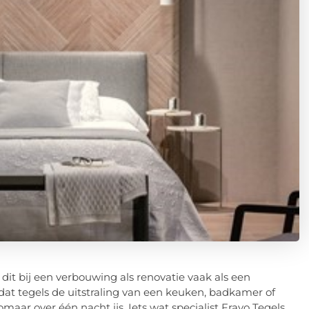
it bij een verbouwing als renovatie vaak als een
dat tegels de uitstraling van een keuken, badkamer of
maar over één nacht ijs. Iets wat specialist Fravo Tegels