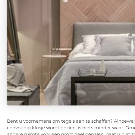
Bent u voornemens om tegels aan te schaffen? Alhoewel d
eenvoudig klusje wordt gezien, is niets minder waar. Om
andere ruimte voor een groot deel bepalen, gaat u niet zo