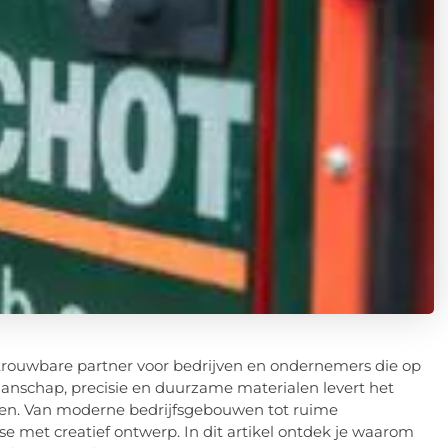
betrouwbare partner voor bedrijven en ondernemers die op
anschap, precisie en duurzame materialen levert het
ten. Van moderne bedrijfsgebouwen tot ruime
 met creatief ontwerp. In dit artikel ontdek je waarom