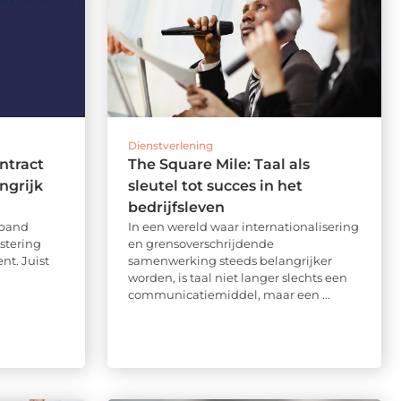
Dienstverlening
ntract
The Square Mile: Taal als
ngrijk
sleutel tot succes in het
bedrijfsleven
spand
In een wereld waar internationalisering
stering
en grensoverschrijdende
t. Juist
samenwerking steeds belangrijker
worden, is taal niet langer slechts een
communicatiemiddel, maar een ...