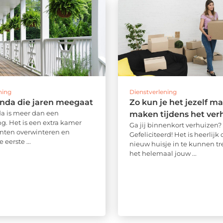
ning
Dienstverlening
nda die jaren meegaat
Zo kun je het jezelf ma
a is meer dan een
maken tijdens het ver
g. Het is een extra kamer
Ga jij binnenkort verhuizen?
anten overwinteren en
Gefeliciteerd! Het is heerlij
 eerste ...
nieuw huisje in te kunnen t
het helemaal jouw ...