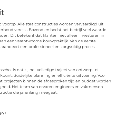
it
jd voorop. Alle staalconstructies worden vervaardigd uit
houd vereist. Bovendien hecht het bedrijf veel waarde
n. Dit betekent dat klanten niet alleen investeren in
aan een verantwoorde bouwpraktijk. Van de eerste
garandeert een professioneel en zorgvuldig proces.
ot is dat zij het volledige traject van ontwerp tot
kpunt, duidelijke planning en efficiënte uitvoering. Voor
at projecten binnen de afgesproken tijd en budget worden
iligheid. Het team van ervaren engineers en vakmensen
tructie die jarenlang meegaat.
p: