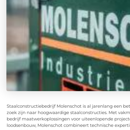
Staalconstructiebedrijf Molenschot is al jarenlang een 
zoek zijn naar hoogwaardige staalconstructies. Met vakm
bedrijf maatwerkoplossingen voor uiteenlopende projec
loodsenbouw, Molenschot combineert technische expertise