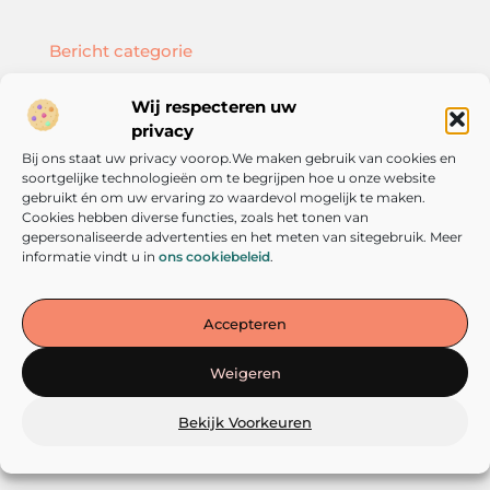
Bericht categorie
Wij respecteren uw
privacy
Bij ons staat uw privacy voorop.We maken gebruik van cookies en
Onze informatie
soortgelijke technologieën om te begrijpen hoe u onze website
SEO backlinks kopen: hoe doe je dat slim en effectief?
Geld verdienen met je website: zo bouw je een online inkomstenbron op
gebruikt én om uw ervaring zo waardevol mogelijk te maken.
Cookies hebben diverse functies, zoals het tonen van
gepersonaliseerde advertenties en het meten van sitegebruik. Meer
informatie vindt u in
ons cookiebeleid
.
De plek voor inspiratie en persoonlijke groei
Accepteren
— Laat je meenemen door verhalen, inzichten en tips die
aanzetten tot denken én doen. Verken vandaag nog de wereld van
Weigeren
verandering op verandereniseenkeuze.nl!
Bekijk Voorkeuren
@2025
www.verandereniseenkeuze.nl
.All Right Reserved.