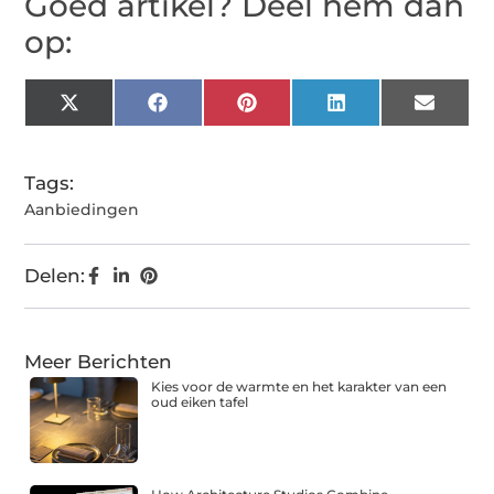
Goed artikel? Deel hem dan
op:
X
Facebook
Pinterest
LinkedIn
Email
(Twitter)
Tags:
Aanbiedingen
Delen:
Meer Berichten
Kies voor de warmte en het karakter van een
oud eiken tafel