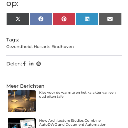
op:
X
Facebook
Pinterest
LinkedIn
Email
(Twitter)
Tags:
Gezondheid
,
Huisarts Eindhoven
Delen:
Meer Berichten
Kies voor de warmte en het karakter van een
oud eiken tafel
How Architecture Studios Combine
AutoDWG and Document Automation