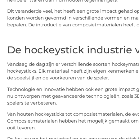
Dit veranderde veel, het heeft een grote impact gehad op 
konden worden gevormd in verschillende vormen en mat
bepalen. De introductie van composietmaterialen heeft de
De hockeystick industrie
Vandaag de dag zijn er verschillende soorten hockeymate
hockeysticks. Elk materiaal heeft zijn eigen kenmerken e
de speelstijl en de voorkeuren van de speler.
Technologie en innovatie hebben ook een grote impact g
nu ontworpen met geavanceerde technologieën, zoals 3D
spelers te verbeteren.
Van houten hockeysticks tot composietmaterialen, de evol
Composietmaterialen hebben het mogelijk gemaakt om stic
ooit tevoren.
De keuze van het materiaal en het ontwerp van de stick i