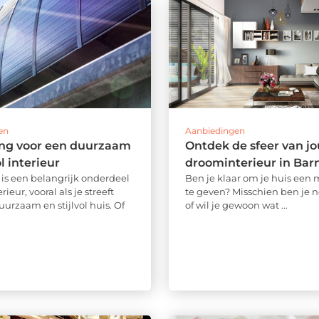
en
Aanbiedingen
ng voor een duurzaam
Ontdek de sfeer van j
ol interieur
droominterieur in Bar
is een belangrijk onderdeel
Ben je klaar om je huis een
rieur, vooral als je streeft
te geven? Misschien ben je n
urzaam en stijlvol huis. Of
of wil je gewoon wat ...