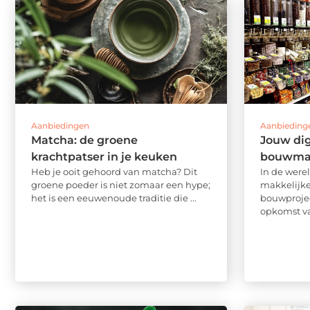
Aanbiedingen
Aanbieding
Matcha: de groene
Jouw dig
krachtpatser in je keuken
bouwmat
Heb je ooit gehoord van matcha? Dit
In de were
groene poeder is niet zomaar een hype;
makkelijke
het is een eeuwenoude traditie die ...
bouwprojec
opkomst van