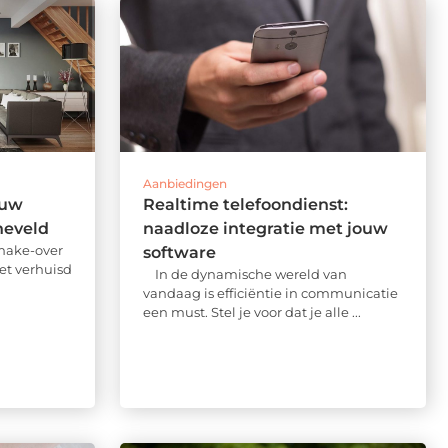
Aanbiedingen
ouw
Realtime telefoondienst:
neveld
naadloze integratie met jouw
 make-over
software
et verhuisd
In de dynamische wereld van
vandaag is efficiëntie in communicatie
een must. Stel je voor dat je alle ...