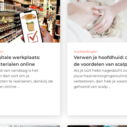
en
Aanbiedingen
itale werkplaats:
Verwen je hoofdhuid: 
erialen online
de voordelen van scalp
ld van vandaag is het
Als je ooit hebt nagedacht ov
r dan ooit om je
jouw haarverzorgingsroutin
ten te realiseren, dankzij de
verbeteren, dan heb je waarsc
 online ...
gehoord van scalp ...