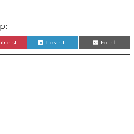
p:
nterest
LinkedIn
Email