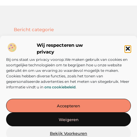
Bericht categorie
Wij respecteren uw
privacy
Bij ons staat uw privacy voorop.We maken gebruik van cookies en
Onze informatie
soortgelijke technologieën om te begrijpen hoe u onze website
SEO backlinks kopen: hoe doe je dat slim en effectief?
Geld verdienen met je website: zo bouw je een online inkomstenbron op
gebruikt én om uw ervaring zo waardevol mogelijk te maken.
Cookies hebben diverse functies, zoals het tonen van
gepersonaliseerde advertenties en het meten van sitegebruik. Meer
informatie vindt u in
ons cookiebeleid
.
De plek voor inspiratie en persoonlijke groei
Accepteren
— Laat je meenemen door verhalen, inzichten en tips die
aanzetten tot denken én doen. Verken vandaag nog de wereld van
Weigeren
verandering op verandereniseenkeuze.nl!
Bekijk Voorkeuren