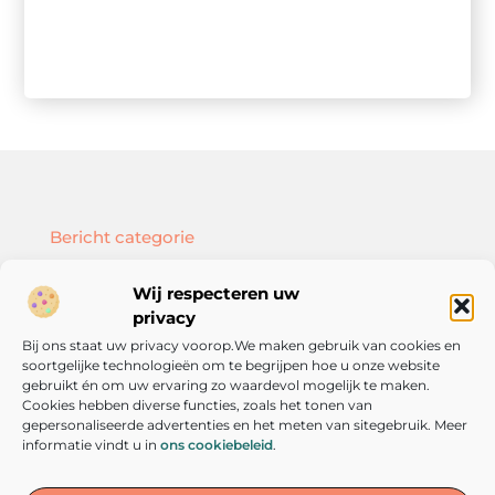
Bericht categorie
Wij respecteren uw
privacy
Bij ons staat uw privacy voorop.We maken gebruik van cookies en
Onze informatie
soortgelijke technologieën om te begrijpen hoe u onze website
SEO backlinks kopen: hoe doe je dat slim en effectief?
Geld verdienen met je website: zo bouw je een online inkomstenbron op
gebruikt én om uw ervaring zo waardevol mogelijk te maken.
Cookies hebben diverse functies, zoals het tonen van
gepersonaliseerde advertenties en het meten van sitegebruik. Meer
informatie vindt u in
ons cookiebeleid
.
De plek voor inspiratie en persoonlijke groei