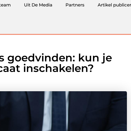
team
Uit De Media
Partners
Artikel publice
s goedvinden: kun je
caat inschakelen?