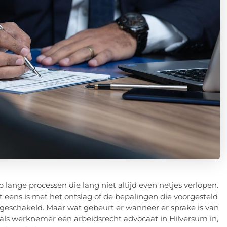
lange processen die lang niet altijd even netjes verlopen.
 eens is met het ontslag of de bepalingen die voorgesteld
ngeschakeld. Maar wat gebeurt er wanneer er sprake is van
als werknemer een arbeidsrecht advocaat in Hilversum in,