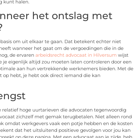
g kunt halen.
neer het ontslag met
?
asis om uit elkaar te gaan. Dat betekent echter niet
heeft wanneer het gaat om de vergoedingen die in de
nog, de ervaren
arbeidsrecht advocaat in Hilversum
wijst
 je eigenlijk altijd zou moeten laten controleren door een
t optimale aan hun vertrekkende werknemers bieden. Met de
cht op hebt, je hebt ook direct iemand die kan
engst
e relatief hoge uurtarieven die advocaten tegenwoordig
dvocaat zichzelf met gemak terugbetalen. Niet alleen rond
ook omdat werkgevers vaak een potje hebben en de kosten
ent dat het uitsluitend positieve gevolgen voor jou kan
reekt op deze pagina. Met een advocaat aan je zijde, heb