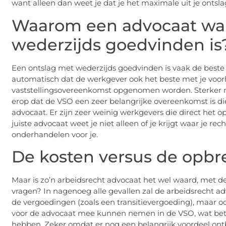
want alleen dan weet je dat je het maximale uit je ontsla
Waarom een advocaat wan
wederzijds goedvinden is
Een ontslag met wederzijds goedvinden is vaak de beste b
automatisch dat de werkgever ook het beste met je voor
vaststellingsovereenkomst opgenomen worden. Sterker 
erop dat de VSO een zeer belangrijke overeenkomst is die
advocaat. Er zijn zeer weinig werkgevers die direct he
juiste advocaat weet je niet alleen of je krijgt waar je re
onderhandelen voor je.
De kosten versus de opbr
Maar is zo’n arbeidsrecht advocaat het wel waard, met d
vragen? In nagenoeg alle gevallen zal de arbeidsrecht a
de vergoedingen (zoals een transitievergoeding), maar 
voor de advocaat mee kunnen nemen in de VSO, wat betek
hebben. Zeker omdat er nog een belangrijk voordeel ontb