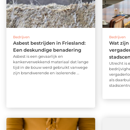
Bedrijven
Bedrijven
Asbest bestrijden in Friesland:
Wat zijn
Een deskundige benadering
vergader
Asbest is een gevaarlijk en
stadsce
kankerverwekkend materiaal dat lange
Utrecht is
tijd in de bouw werd gebruikt vanwege
bedrijvigh
zijn brandwerende en isolerende ...
vergaderlo
als daarbu
stadscentru