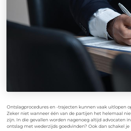
Ontslagprocedures en -trajecten kunnen vaak uitlopen op 
Zeker niet wanneer één van de partijen het helemaal niet
zijn. In die gevallen worden nagenoeg altijd advocaten i
ontslag met wederzijds goedvinden? Ook dan schakel je 