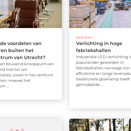
Bedrijven
 de voordelen van
Verlichting in hoge
en buiten het
fabriekshallen
Industriële LED-verlichting i
ntrum van Utrecht?
populairder geworden in
 een bruisend knooppunt van
fabriekshallen vanwege zijn
eid met tal van
efficiëntie en lange levensd
caties, zowel in het centrum
traditionele gloeilamp heeft
iten. Hoewel het
gemiddelde ...
m ...