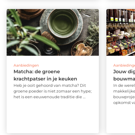
Aanbiedingen
Aanbieding
Matcha: de groene
Jouw dig
krachtpatser in je keuken
bouwmat
Heb je ooit gehoord van matcha? Dit
In de were
groene poeder is niet zomaar een hype;
makkelijke
het is een eeuwenoude traditie die ...
bouwprojec
opkomst van