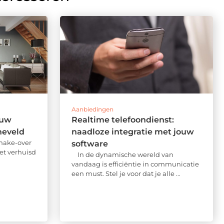
Aanbiedingen
ouw
Realtime telefoondienst:
neveld
naadloze integratie met jouw
 make-over
software
et verhuisd
In de dynamische wereld van
vandaag is efficiëntie in communicatie
een must. Stel je voor dat je alle ...