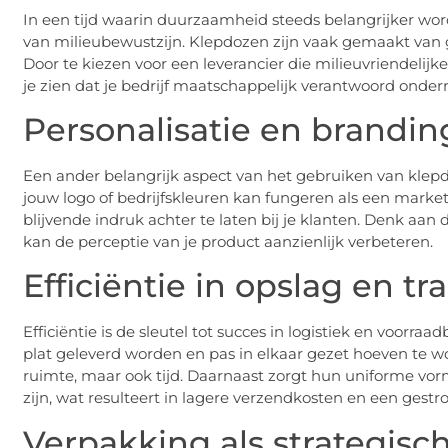
In een tijd waarin duurzaamheid steeds belangrijker word
van milieubewustzijn. Klepdozen zijn vaak gemaakt van ge
Door te kiezen voor een leverancier die milieuvriendelijke
je zien dat je bedrijf maatschappelijk verantwoord onde
Personalisatie en brandin
Een ander belangrijk aspect van het gebruiken van klepd
jouw logo of bedrijfskleuren kan fungeren als een market
blijvende indruk achter te laten bij je klanten. Denk a
kan de perceptie van je product aanzienlijk verbeteren.
Efficiëntie in opslag en tr
Efficiëntie is de sleutel tot succes in logistiek en voorr
plat geleverd worden en pas in elkaar gezet hoeven te wo
ruimte, maar ook tijd. Daarnaast zorgt hun uniforme vor
zijn, wat resulteert in lagere verzendkosten en een gestro
Verpakking als strategisc