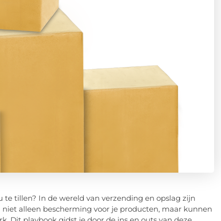
 te tillen? In de wereld van verzending en opslag zijn
n niet alleen bescherming voor je producten, maar kunnen
rk. Dit playbook gidst je door de ins en outs van deze