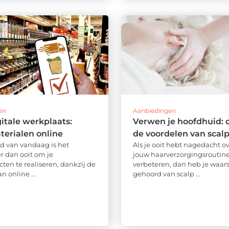
en
Aanbiedingen
itale werkplaats:
Verwen je hoofdhuid: 
erialen online
de voordelen van scalp
ld van vandaag is het
Als je ooit hebt nagedacht ov
r dan ooit om je
jouw haarverzorgingsroutin
ten te realiseren, dankzij de
verbeteren, dan heb je waarsc
 online ...
gehoord van scalp ...