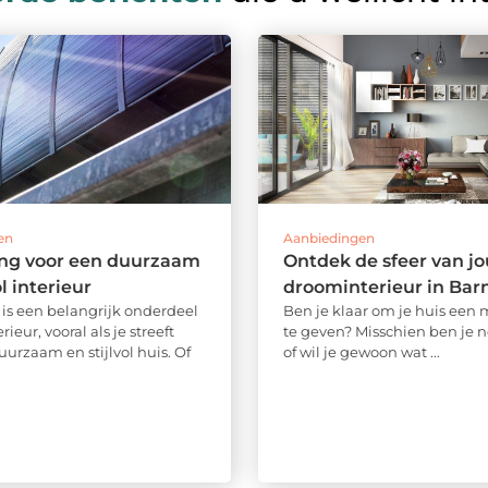
en
Aanbiedingen
ng voor een duurzaam
Ontdek de sfeer van j
ol interieur
droominterieur in Bar
is een belangrijk onderdeel
Ben je klaar om je huis een
rieur, vooral als je streeft
te geven? Misschien ben je n
urzaam en stijlvol huis. Of
of wil je gewoon wat ...