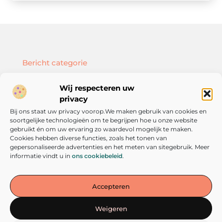
Bericht categorie
Wij respecteren uw
privacy
Bij ons staat uw privacy voorop.We maken gebruik van cookies en
Onze informatie
soortgelijke technologieën om te begrijpen hoe u onze website
SEO backlinks kopen: hoe doe je dat slim en effectief?
Geld verdienen met je website: zo bouw je een online inkomstenbron op
gebruikt én om uw ervaring zo waardevol mogelijk te maken.
Cookies hebben diverse functies, zoals het tonen van
gepersonaliseerde advertenties en het meten van sitegebruik. Meer
informatie vindt u in
ons cookiebeleid
.
De plek voor inspiratie en persoonlijke groei
Accepteren
— Laat je meenemen door verhalen, inzichten en tips die
aanzetten tot denken én doen. Verken vandaag nog de wereld van
Weigeren
verandering op verandereniseenkeuze.nl!