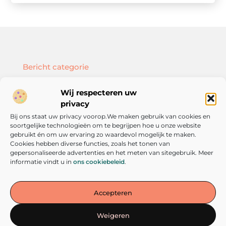
Bericht categorie
Wij respecteren uw
privacy
Bij ons staat uw privacy voorop.We maken gebruik van cookies en
Onze informatie
soortgelijke technologieën om te begrijpen hoe u onze website
SEO backlinks kopen: hoe doe je dat slim en effectief?
Geld verdienen met je website: zo bouw je een online inkomstenbron op
gebruikt én om uw ervaring zo waardevol mogelijk te maken.
Cookies hebben diverse functies, zoals het tonen van
gepersonaliseerde advertenties en het meten van sitegebruik. Meer
informatie vindt u in
ons cookiebeleid
.
De plek voor inspiratie en persoonlijke groei
Accepteren
— Laat je meenemen door verhalen, inzichten en tips die
aanzetten tot denken én doen. Verken vandaag nog de wereld van
Weigeren
verandering op verandereniseenkeuze.nl!