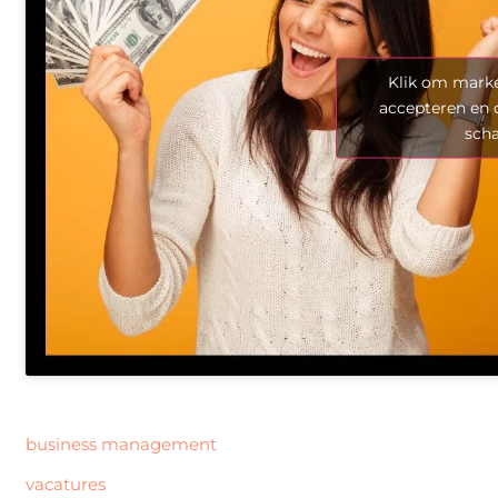
Klik om marke
accepteren en 
sch
business management
vacatures