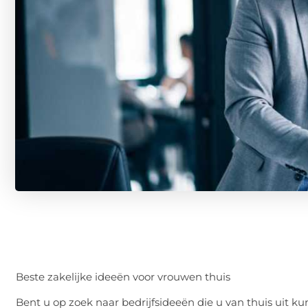
Beste zakelijke ideeën voor vrouwen thuis
Bent u op zoek naar bedrijfsideeën die u van thuis uit kun