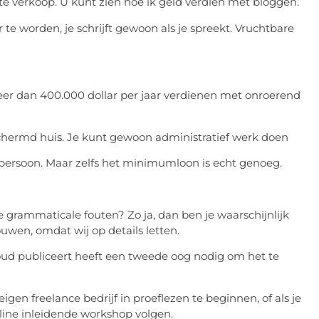
te verkoop. U kunt zien hoe ik geld verdien met bloggen.
te worden, je schrijft gewoon als je spreekt. Vruchtbare
eer dan 400.000 dollar per jaar verdienen met onroerend
chermd huis. Je kunt gewoon administratief werk doen
t persoon. Maar zelfs het minimumloon is echt genoeg.
 grammaticale fouten? Zo ja, dan ben je waarschijnlijk
ouwen, omdat wij op details letten.
nhoud publiceert heeft een tweede oog nodig om het te
igen freelance bedrijf in proeflezen te beginnen, of als je
 online inleidende workshop volgen.