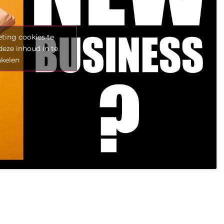
ting cookies te
deze inhoud in te
akelen