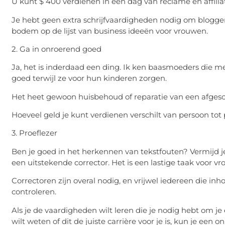
U kunt $ 400 verdienen in een dag van reclame en affilia
Je hebt geen extra schrijfvaardigheden nodig om blogger 
bodem op de lijst van business ideeën voor vrouwen.
2. Ga in onroerend goed
Ja, het is inderdaad een ding. Ik ken baasmoeders die m
goed terwijl ze voor hun kinderen zorgen.
Het heet gewoon huisbehoud of reparatie van een afges
Hoeveel geld je kunt verdienen verschilt van persoon to
3. Proeflezer
Ben je goed in het herkennen van tekstfouten? Vermijd je
een uitstekende corrector. Het is een lastige taak voor vr
Correctoren zijn overal nodig, en vrijwel iedereen die i
controleren.
Als je de vaardigheden wilt leren die je nodig hebt om je e
wilt weten of dit de juiste carrière voor je is, kun je een