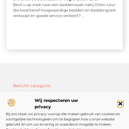
Bent u op zoek naar een beddenzaak nabij Etten-Leur
die kwalitatief hoogwaardige bedden en beddengoed
verkoopt én goede service verleent? ...
Bericht categorie
Wij respecteren uw
privacy
Bij ons staat uw privacy voorop.We maken gebruik van cookies en
Onze informatie
soortgelijke technologieën om te begrijpen hoe u onze website
SEO backlinks kopen: hoe doe je dat slim en effectief?
Geld verdienen met je website: zo bouw je een online inkomstenbron op
gebruikt én om uw ervaring zo waardevol mogelijk te maken.