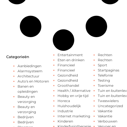
Entertainment
Rechten
Categorieën
Eten en drinken
Rechten
Financieel
Sport
Aanbiedingen
Financieel
Startpaginas
Alarmsysteem
Gezondheid
Telefonie
Architectuur
Gezondheid
Testing
Auto's en Motoren
Groothandel
Toerisme
Banen en
Health / Alternative
Tuin en buitenle
opleidingen
Hobby en vrije tijd
Tuin en buitenle
Beauty en
Horeca
Tweewielers
verzorging
Huishoudelijk
Uncategorized
Beauty en
Industrie
Vakantie
verzorging
Internet marketing
Vakantie
Bedrijven
Kinderen
Verbouwen
Bedrijven
Kinderfysiotherapie
Vervoer en