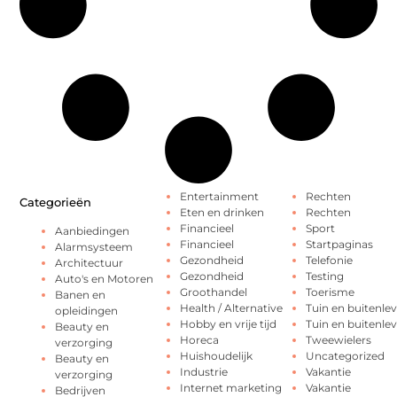
Entertainment
Rechten
Categorieën
Eten en drinken
Rechten
Financieel
Sport
Aanbiedingen
Financieel
Startpaginas
Alarmsysteem
Gezondheid
Telefonie
Architectuur
Gezondheid
Testing
Auto's en Motoren
Groothandel
Toerisme
Banen en
Health / Alternative
Tuin en buitenle
opleidingen
Hobby en vrije tijd
Tuin en buitenle
Beauty en
Horeca
Tweewielers
verzorging
Huishoudelijk
Uncategorized
Beauty en
Industrie
Vakantie
verzorging
Internet marketing
Vakantie
Bedrijven